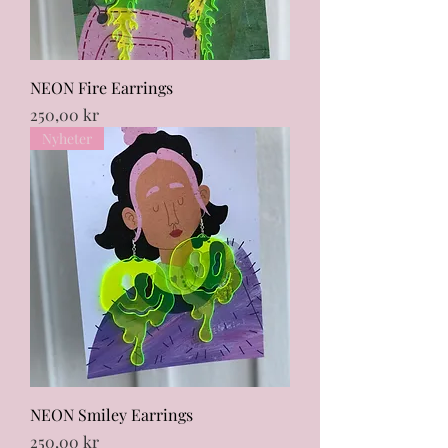
NEON Fire Earrings
Pris
250,00 kr
Nyheter
NEON Smiley Earrings
Pris
250,00 kr