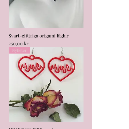
Svart-glittriga origami fåglar
Pris
250,00 kr
Nyheter