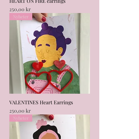
HEART ON FIRE earrings
Pris
250,00 kr
Nyheter
VALENTINES Heart Earrings
Pris
250,00 kr
Nyheter