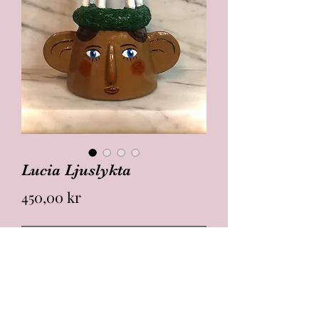
Lucia Ljuslykta
Pris
450,00 kr
Slutsåld
Ljuslykta i lera. Varje produkt är
handgjord så små skilldnader kan
förekomma.