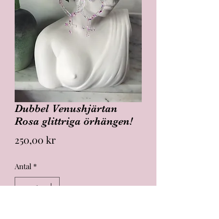
Dubbel Venushjärtan
Rosa glittriga örhängen!
Pris
250,00 kr
Antal
*
Lägg i kundvagn